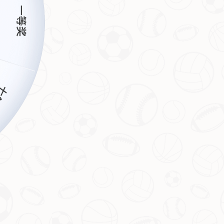
国际体育赛事合作
多家
健身中心与健身服务 公司简介
作关
健身中心与健身服务 是本站公
通过
司的核心业务之一。作为行业
.
的领导者，本站致...
查看更多