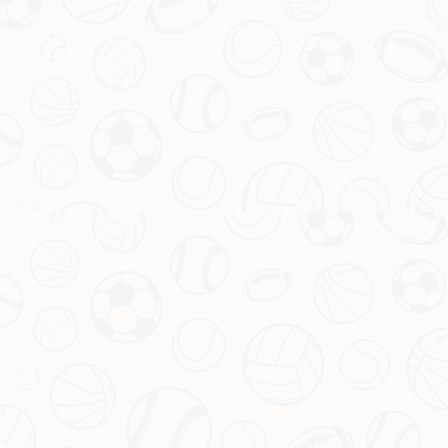
25
+
每月完成项目