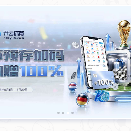
关于KAIYUN开云
服务优势
团队介绍
新闻资讯
关于kaiyun开云
关于kaiyun开