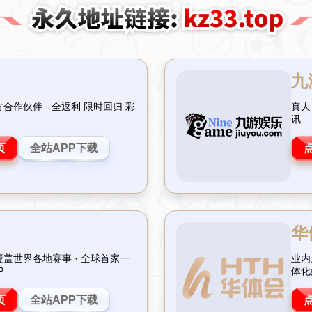
un Sports）作为国际米兰的官方赞助商，提供全球热门体育赛事的
关于KAIYUN开云
联系我们