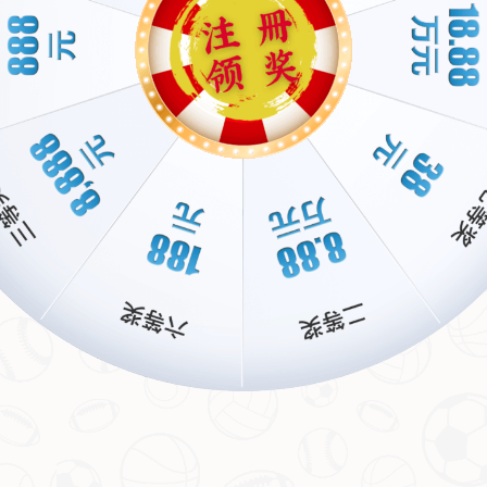
AI驱动的体育科学
体育APP开发
实验室
在市场推广方面，本站与
知名品牌建立了紧密的合
竞网游 公司简介 电竞网游
系，共同推动行业发展。
本站公司的核心业务之一。
精准的市场定位和有效的..
为行业的领导者，本站致力
于提供高质量的产品...
查看更多
查看更多