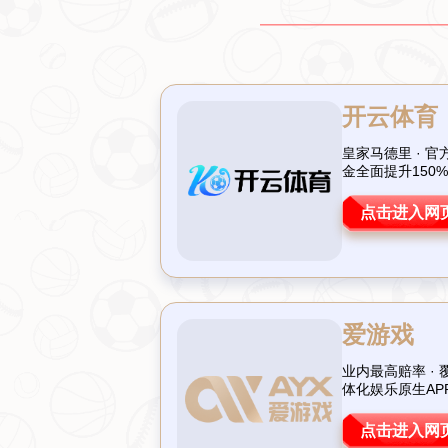
开云体育（Kaiy