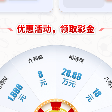
关于kaiyun开云
关于kai
开云体育（Kaiyun Spo
赛事的高清直播，包括...
服务优势