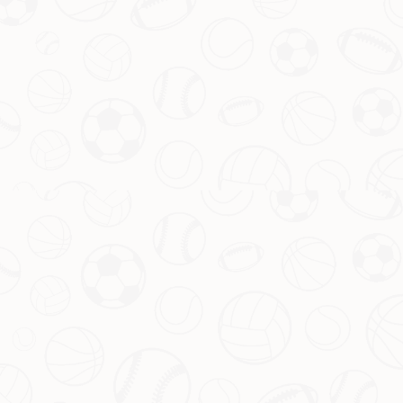
三、团队合作：胜利离不开共同努力
除了个人坚持，团队的支持也是维斯塔潘成功的重要因素。在F1赛
场上，一辆车的表现离不开工程师、技师以及策略团队的协作。当
遇到技术故障或策略失误时，维斯塔潘从不一味抱怨，而是选择与
团队沟通，寻找最佳解决方案。他深知，单凭一人之力难以成就辉
煌，只有齐心协力才能战胜困难。
正是这种对团队的信任和对目标的执着，让他能够在关键时刻顶住
压力，实现突破。这也启示我们，无论身处何种领域，当遇到阻碍
时，选择退缩只会让自己止步不前，而迎难而上往往是通往成功的
唯一路径。
四、给我们的启示：困难是成功的试炼场
维斯塔帕的故事不仅属于赛车场，也适用于每一个追逐梦想的人。
他的经历告诉我们，人生路上总会遇到坎坷，但如果轻易说放弃，
就永远无法触及梦想的高峰。无论是职场中的挑战，还是生活里的
磨砺，我们都需要像他一样，保持一颗坚韧的心，用行动去证明自
己的价值。