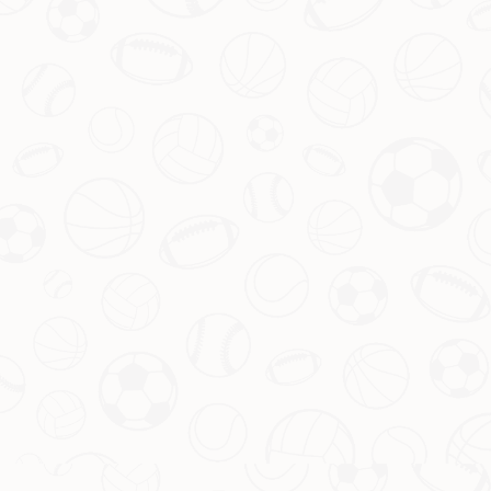
团队介绍
新闻资讯
联系我们
热门新闻
迈阿密公布季前赛收官战安排，7
场赛事未包含杭州