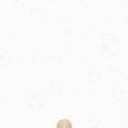
网站首
关于kaiyun
服务优
团队介
新闻资
联系我
页
开云
势
绍
讯
们
开云体育官方app下载-在线体育赛事比分网 Kaiyun Sports
All
Rights by
kaiyun开云