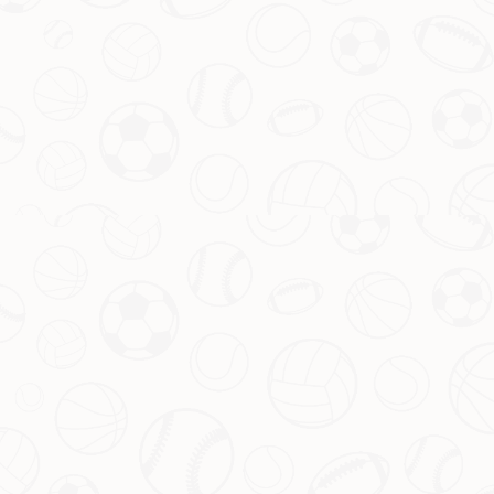
Instagram
225.5k Followers
Twitter
225.5k Followers
Facebook
225.5k Followers
Youtube
225.5k Followers