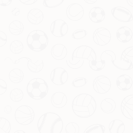
提交
搜索
栏目导航
关于kaiyun开云
服务优势