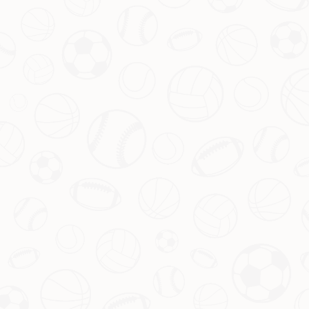
需求表单t