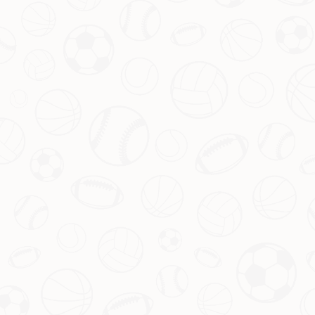
关注我们
Instagram
225.5k Followers
Twitter
225.5k Followers
Facebook
225.5k Followers
Youtube
225.5k Followers