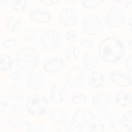
卡扎尔绝杀4比3惊天大翻盘
湖人G1惨败责任在谁？三大因素
致东契奇空砍无果
国米绝杀终结浦和红钻希望，球员
感叹距得分仅一步之遥
电竞女队员首次入选国家集训队