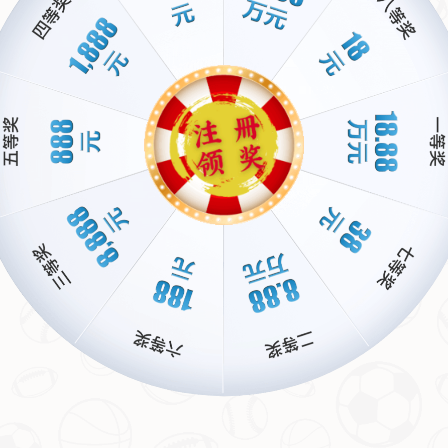
戈利用反击机会轰出入网致命一球。这粒进球不仅振奋了全队士
气，也彻底打乱了帕丘卡原本稳健防守策略。从此刻开始，比分逐
步走向悬殊状态，“少打一人”的困境也没有阻挡住他们3比1锁定胜利
的脚步。这再次证明强大的心态管理、临危应变能力，是豪门球队
独占鳌头的重要原因之一！
更值得注意的是，此役之后，不少分析师预言这一表现可能进一步
巩固皇家竞技体系，并为未来赛季争冠注入明确信心。而结合历史
数据，我们发现类似短兵情况下发挥优势早已成为传奇俱乐部惯
例。此外，这也提醒其他对手加强研究“少数运控型打法”，确保自身
避免陷入同样不利位置。
杜兰特闪电加入火箭 休城
燃起新希望