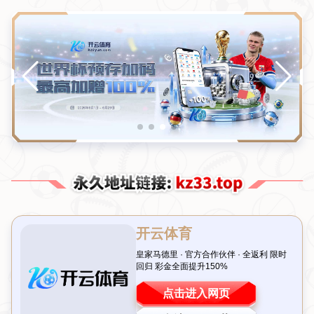
新闻资讯
网站首页
新闻资讯