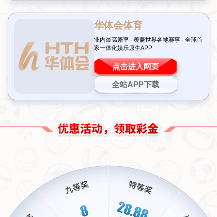
统豪门选手，还有我们之前略显陌生的新兴力量-杜埃队
。他们将激
情转化为力量，用实际行动击退了一切质疑。有评论家指出，“他们
甚至可以攻破最坚实防线，以迅雷不及掩耳之势夺取胜利。”如此强
劲、精准和高效使得比赛进程一波三折，而当结局确立后，无异于
将奇迹真实地呈现给大家。
个人魅力与团队合作并重——阿尔卡拉斯对赛事解读独到深刻
据报道，多位足坛精英均给予本次比赛极大关注，其中就包括富有
见地又热爱挑战权威游戏规则边界者—阿尔卡拉斯 ：“单靠某个人无
法成就辉煌历程，”他坦言道，“正如同各式风景交替变幻取悦眼睛，
美丽花园也要合作经营才能成果丰硕。这支夺标王者团体恰好做到
了平衡共享智慧。”
引述他的话不由让人想到两年前另一个类似造化弄人的境况 一位因
意外因素从未及时参与几乎无人看好阵容，却抓住浮沉骚动际遇创
造黄金机缘 在那届赛事上侠客找到里程碑之路最终取得非凡成功
当然谈及技术复杂性严峻条件考验下杰作更少不了关键人物鼎力支