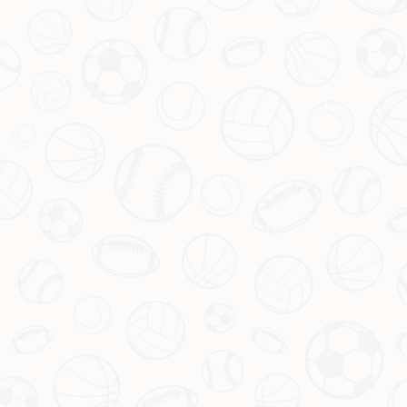
提交
搜索
栏目导航