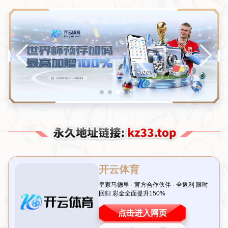
新闻资讯
网站首页
新闻资讯