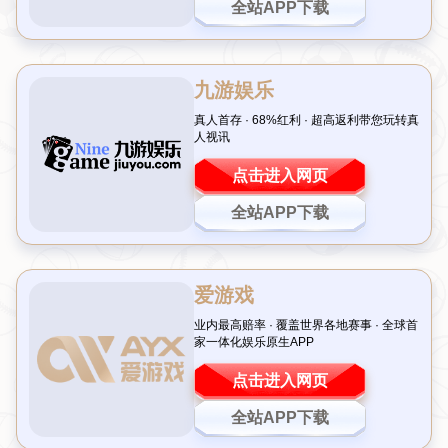
阿尔卡拉斯：杜埃欧冠决赛耀眼
瞬间令人难忘
2026-01-06T01:07:51+08:00
前言：传奇的激烈对决
在足球史上，欧冠决赛始终是世界瞩目的焦点。而这个舞台不仅仅
是球队的战场，更是无数球员展示自身技艺与魄力的重要瞬间。今
年，杜埃凭借其卓越的表现让人们铭记了这场经典之役。作为一名
年轻而实力不凡的新星，阿尔卡拉斯也对此盛赞不已。他认为，这
种惊艳绝伦的表现堪称传奇，是值得所有球迷珍藏于心中的回忆。
震撼全场——杜埃何以成为焦点
在今年的欧洲冠军联赛中，确保每个细节完美无瑕对于一个成功团
队至关重要。
令人难忘的是，在此压轴演出中登台亮相的不仅有传