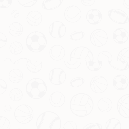
在只想专注于团队配合。”这样的信号无疑让球迷对篮网的新赛季充
满期待。
与此同时，培养队伍内部的化学反应也是训练Camp的重中之重。金
州勇士队作为卫冕冠军，在今年保留了核心阵容的同时，也对年轻
球员提出了更高的要求。主教练史蒂夫-科尔强调，训练期间会增加
乔丹-普尔与主力阵容的配合时间，以便更好地挖掘他的潜力。这种
针对性的安排，正是通过
NBA训练camp
实现阵容优化的典型案例。
新规则与新技术：适应变化是必修课
值得一提的是，今年的NBA训练camp还伴随着一些规则上的细微调
整以及技术的引入，这对球员和教练都提出了新的挑战。比如，联
盟对犯规判罚标准的进一步明确，让内线球员需要在训练中重新调
整对抗方式。而像费城76人这样的强队，已经开始借助先进的运动
数据分析设备，帮助队员优化跑位和投篮姿势。这些细节看似微
小，却能在比赛中起到关键作用。
此外，一些球队还在尝试新的战术理念。例如，波士顿凯尔特人队