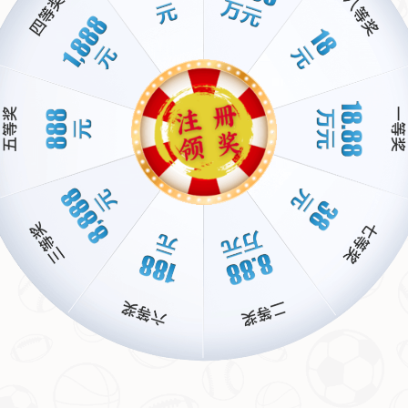
进行体能测试、战术布置以及阵容搭配的初步尝试。例如，洛杉矶
湖人队在新赛季引入了多位角色球员，主教练达尔文-哈姆明确表
示，训练营将重点放在防守体系的构建上，确保球队在新赛季展现
更强的整体性。
此外，训练Camp还承担着帮助新秀适应职业联赛的重要任务。以今
年的状元秀保罗-班凯罗为例，他在奥兰多魔术队的首次训练中表现
出了令人惊喜的身体素质和球场视野，但如何融入团队体系仍需时
间打磨。这也正是训练Camp的价值所在——不仅是身体上的准备，
更是心理和技战术上的全面提升。
关键节点：伤病恢复与化学反应培养
对于许多球队而言，训练Camp不仅是备战的起点，也是检验休赛期
成果的关键时刻。尤其是那些核心球员有伤病隐患的队伍，如何在
训练中逐步恢复状态显得尤为重要。以布鲁克林篮网队为例，凯文-
杜兰特在经历了上赛季的伤病困扰后，此次训练Camp展现出了不错
的状态。他在接受采访时表示：“我感觉自己的身体状态非常好，现