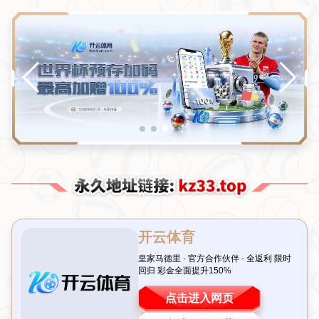
新闻资讯
网站首页
新闻资讯