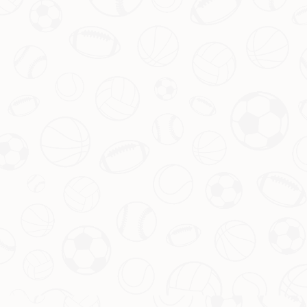
的临时主帅乔-马祖拉透露，他们会在训练camp期间试验更多的小
球战术，以提升比赛节奏。这不仅是对现有阵容的考验，也是对未
来比赛风格的一种探索。
(未完待续，无结束语)
优秀站点：
c7娱乐模拟器试玩app下载-c7c7网页版登录入口地址
分享至
上一篇
[流言板]勇士篮板完胜森林狼，51对41&前场板
18比12
下一篇
【国王杯】贝林厄姆妙传恩德里克，皇马客场
1-0力克皇家社会