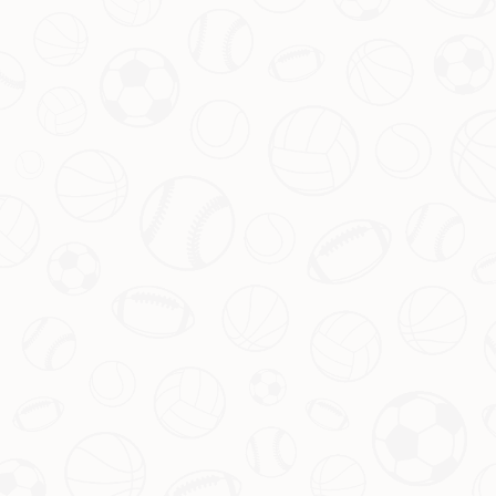
需求表单t