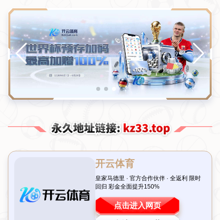
新闻资讯
网站首页
新闻资讯