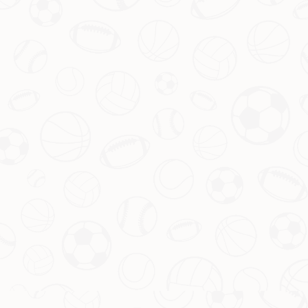
关注我们
Instagram
225.5k Followers
Twitter
225.5k Followers
Facebook
225.5k Followers
Youtube
225.5k Followers