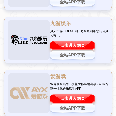
切尔西计划加速引进迈尼昂，考
虑立即行动
2026-02-23T01:06:35+08:00
在近期备受关注的足球转会消息中，根据法国权威媒体《队报》透
露，英超豪门切尔西正在积极寻求签约AC米兰主力门将迈尼昂。这
一消息不仅为球迷们带来新的期待，也因涉及两家顶级俱乐部而引
发广泛讨论。