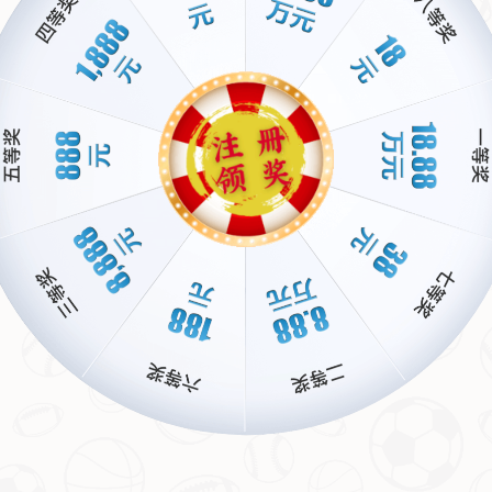
转会过程中可能遇到的挑
战
要实现这样的重量级交易并非易事。一方面，在当前市场环境下，
一位顶尖能职即意味着庞大的资金投入；另一方面，这笔潜在谈判
势必触碰意甲传统强队如AC资产保护欲密集"内核"&阻碍售现得开卡
条件.
热门网站：
九游娱乐官网平台-九游体育(jiuyou)APP下载入口
分享至
上一篇
彭博社：切尔西拟新增2.5亿英镑贷款，债务总
额已达8亿英镑