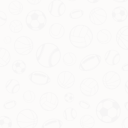
网站首
关于kaiyun
服务优
团队介
新闻资
联系我
页
开云
势
绍
讯
们
开云体育官方app下载-在线体育赛事比分网 Kaiyun Sports
All