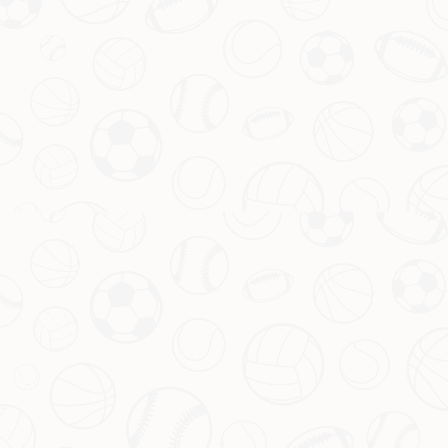
亚博体育官方网站APP-娱乐平台最新登录入口地址 Yabo Sports
分享至
上一篇
东部霸主意外崩盘，拳拳到肉，靠得分碾压得
分，真正的大黑马崛起
下一篇
图赫尔透露：凯恩身体欠佳，穆勒有望替补科
曼首发！
需求表单t