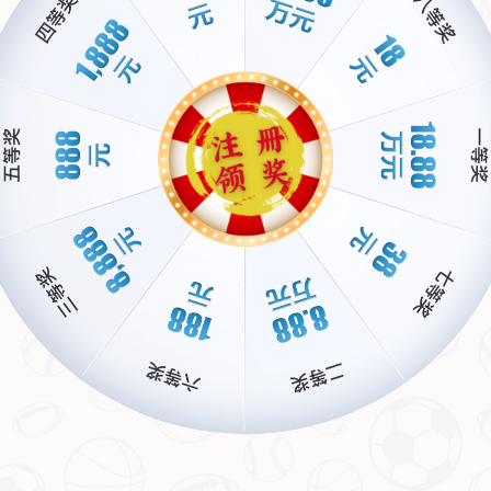
防守占优 亚马尔展现奇才风采
亚马尔以稳定高效闻名。在两
人的直接较量中，他作为后卫角色，不仅在关键时刻化解了多
次威胁，还凭借出色的大局意识掐断了法国队长的冲刺线路。
例如去年于欧冠小组赛的一幕，正是他精准预判将传向姆巴佩
脚下的直塞拦截并组织反击，为球队奠定策略基础。从技术层
面而言，这种足球智商带来的优势不可忽视，也成就其广受期
待的新星地位。
心理作用 姆巴佩面对老“克星”施展失常
数据显示，在连续6负
之后，
每当面对亚马尔时
—即便其他状态良好—曾经自信满满
且颇有领袖范儿的小伙子似乎都会显露急躁情绪。这既可能源
自早期几回合关键错失机会导致心理压力积累，也存在所谓体
育圈常见“特定风格选手相克”理论佐证——毕竟即使传奇如梅
西或C罗也始终有少数找不到应对答案的人群架构案例!
3. 团体表现因素加重个人困境
热门网站：