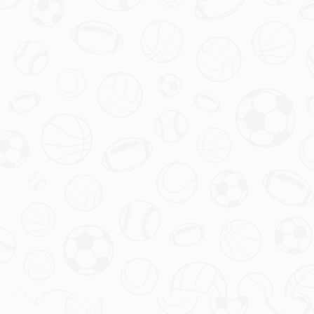
斯蒂借鉴詹姆斯实现蜕变
马尔基尼奥斯未来在巴黎成疑，或
面临离队可能
关注我们
Instagram
225.5k Followers
Twitter