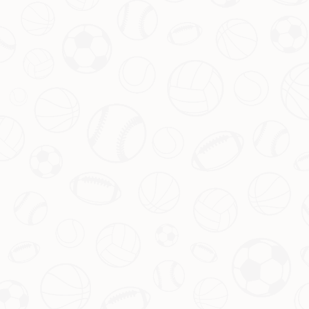
225.5k Followers
Facebook
225.5k Followers
Youtube
225.5k Followers