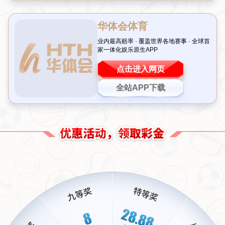
数据惨淡 姆巴佩为何陷入苦战
对于一名被外界誉为"实力顶尖、未来金球奖得主"的超级巨星来说，
如此低迷的数据确实让人感到意外。尤其是考虑到他以速度和强劲
进攻著称，在绝大多数对手面前都能掌控比赛节奏。反观18岁的亚
马尔尚在成长阶段，却能够压制一个巅峰中的姆总，这背后的原因
不仅值得商榷，还催生了一些耐人寻味的话题。
从技战术角度看，我们可以归结为以下几方面：