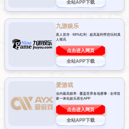
姆巴佩在与亚马尔交锋中陷入困
局：8战仅1胜，近6场全败
2026-03-17T01:05:59+08:00
心魔？姆巴佩对阵亚马尔8场仅
获胜1场 近6场全败难破局
在当今足球世界，天才球员之间的较量往往成为焦点。而最近关于
姆巴佩与亚马尔的交锋记录
，令人不禁发问：这位法兰西希望之星
是否真的陷入了“心魔”？数据显示，两人面对面交手八次，但姆巴佩
竟然仅赢下一场，而最近六次更是颗粒无收。这种尴尬的数据背
后，有着怎样深刻的问题？让我们试图解开其中谜团。