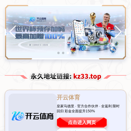
新闻资讯
网站首页
新闻资讯