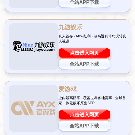
AC米兰将与勒沃库森进行扎卡转
会谈判，预计周四开启
2026-05-17T01:12:12+08:00
随着冬季转会窗口即将到来，欧洲足坛各大豪门俱乐部都在加紧寻
找顶级球员以补强阵容。近日，据著名足球记者法布里齐奥·罗马诺
透露，意甲劲旅AC米兰与德甲勒沃库森就中场核心球员格拉尼特·扎
卡的转会事宜展开正式谈判，这一消息引发了广泛关注。不仅因为
扎卡一直以来的优异发挥让多家俱乐部向往，更是因为这一操作可
能对本赛季两队战局带来深远影响。