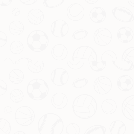
新闻资讯
联系我们
热门新闻
从难敌强手到失手弱旅？孔帕尼的
拜仁正蓄力反击
布里奇斯、哈特：NBA脏活累活
的领军者