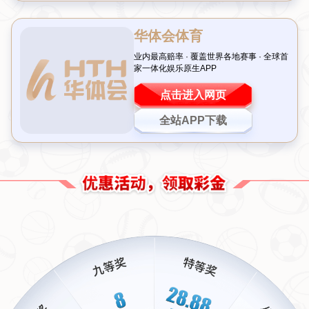
为何选择格拉尼特·扎卡 AC米兰看重什么？
众所周知，近期AC米兰表现不错，但球队中场存在稳定性不足的问
题。无论是在意甲联赛还是欧冠赛场，中后场的衔接始终困扰红黑
军团，而这也成为主帅皮奥利下一步需要解决的重要课题。因此，
他们急需找到一位经验丰富、控制力强且具备领导气质的优秀中前
卫。
这里不得不提到29岁的瑞士国脚
格拉尼特·扎卡
：作为阿森纳和后来
的勒沃库森核心，他凭借精准长传能力、硬朗防守以及比赛中的冷
静决策成为许多球队梦寐以求的人选。本赛季至今为止，在勒沃库
森他已经完成9次助攻并贡献3粒精彩进球，同时帮助球队占据德甲